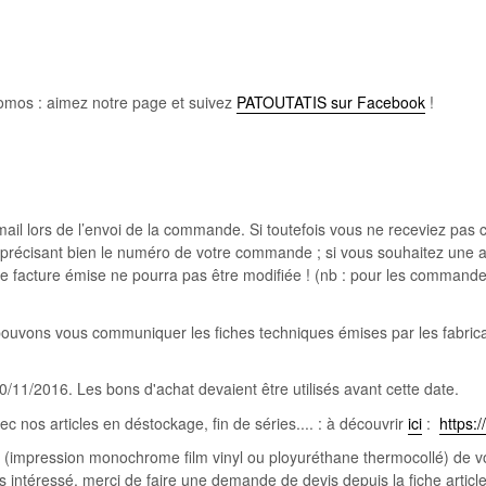
omos : aimez notre page et suivez
PATOUTATIS sur Facebook
!
l lors de l’envoi de la commande. Si toutefois vous ne receviez pas ce
précisant bien le numéro de votre commande ; si vous souhaitez une adr
ute facture émise ne pourra pas être modifiée ! (nb : pour les command
s pouvons vous communiquer les fiches techniques émises par les fabr
0/11/2016. Les bons d'achat devaient être utilisés avant cette date.
ec nos articles en déstockage, fin de séries.... : à découvrir
ici
:
https:
impression monochrome film vinyl ou ployuréthane thermocollé) de votre 
 intéressé, merci de faire une demande de devis depuis la fiche article