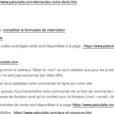
://www.patoutatis.com/demandez-votre-devis.htm
er,
complétez le formulaire de réservation
ts
s codes avantages actifs sont disponibles à la page :
https://www.patou
outatis.com
 promos et cadeaux "Atlas for men" ne sont valables que pour les produ
 ne sont pas concernés par cette offre.
 que vous saisissiez votre commande en ligne sur notre site.
s pouvez nous transmettre votre commande via un bon de commande ou 
resse de livraison ainsi qu'un contact pour la livraison (nom + email + té
générales de vente sont disponibles à la page
https://www.patoutatis.c
 dédiée :
https://www.patoutatis.com/jeux-et-concours.htm