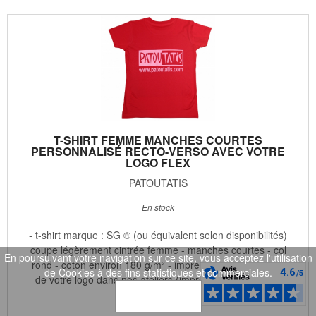
T-SHIRT FEMME MANCHES COURTES
PERSONNALISÉ RECTO-VERSO AVEC VOTRE
LOGO FLEX
PATOUTATIS
En stock
- t-shirt marque : SG ® (ou équivalent selon disponibilités)
coupe légèrement cintrée femme - manches courtes - col
En poursuivant votre navigation sur ce site, vous acceptez l'utilisation
rond - coton environ 180 g/m² - impression monochrome
de Cookies à des fins statistiques et commerciales.
de votre logo dans nos ateliers (impression flex) - votre
logo ...
OK