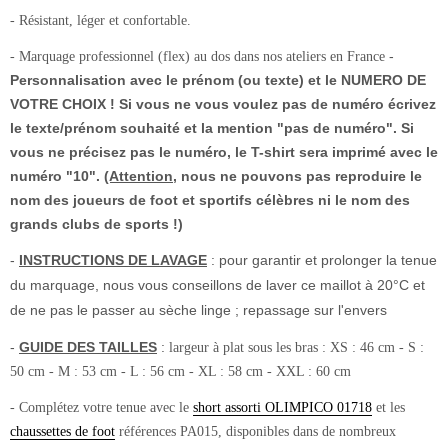
- Résistant, léger et confortable.
-
- Marquage professionnel (flex) au dos dans nos ateliers en France
Personnalisation avec le prénom (ou texte) et le NUMERO DE
VOTRE CHOIX ! Si vous ne vous voulez pas de numéro écrivez
le texte/prénom souhaité et la mention "pas de numéro". Si
vous ne précisez pas le numéro, le T-shirt sera imprimé avec le
numéro "10".
(Attention
, nous ne pouvons pas reproduire le
nom des joueurs de foot et sportifs célèbres ni le nom des
grands clubs de sports !)
-
INSTRUCTIONS DE LAVAGE
: pour garantir et prolonger la tenue
du marquage, nous vous conseillons de laver ce maillot à 20°C et
de ne pas le passer au sèche linge ; repassage sur l'envers
-
GUIDE DES TAILLES
:
largeur à plat sous les bras : XS : 46 cm - S :
50 cm - M : 53 cm - L : 56 cm - XL : 58 cm - XXL : 60 cm
- Complétez votre tenue avec le
short assorti OLIMPICO 01718
et les
chaussettes de foot
références PA015, disponibles dans de nombreux