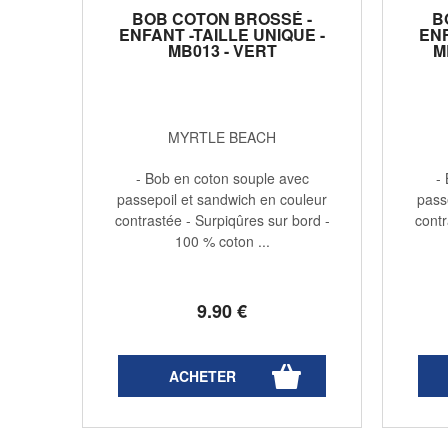
BOB COTON BROSSÉ -
B
ENFANT -TAILLE UNIQUE -
ENF
MB013 - VERT
M
MYRTLE BEACH
- Bob en coton souple avec
-
passepoil et sandwich en couleur
pass
contrastée - Surpiqûres sur bord -
contr
100 % coton ...
9
.90
€