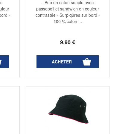
ec
- Bob en coton souple avec
uleur
passepoil et sandwich en couleur
bord -
contrastée - Surpiqûres sur bord -
100 % coton ...
9
.90
€