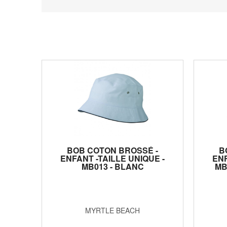
BOB COTON BROSSÉ -
B
ENFANT -TAILLE UNIQUE -
ENF
MB013 - BLANC
MB
MYRTLE BEACH