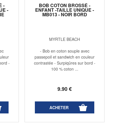
 -
BOB COTON BROSSÉ -
UE -
ENFANT -TAILLE UNIQUE -
NE
MB013 - NOIR BORD
E
ROUGE
MYRTLE BEACH
ec
- Bob en coton souple avec
uleur
passepoil et sandwich en couleur
bord -
contrastée - Surpiqûres sur bord -
100 % coton ...
9
.90
€