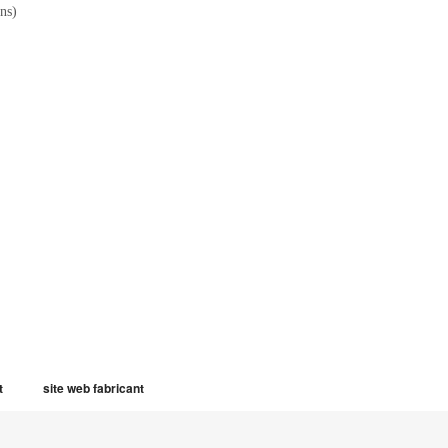
ns)
t
site web fabricant