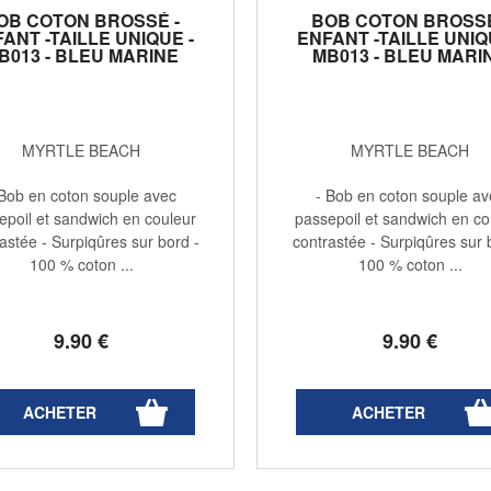
OB COTON BROSSÉ -
BOB COTON BROSSÉ
ANT -TAILLE UNIQUE -
ENFANT -TAILLE UNIQ
B013 - BLEU MARINE
MB013 - BLEU MARI
BORD BLANC
BORD BLEU MARIN
MYRTLE BEACH
MYRTLE BEACH
 Bob en coton souple avec
- Bob en coton souple av
epoil et sandwich en couleur
passepoil et sandwich en co
astée - Surpiqûres sur bord -
contrastée - Surpiqûres sur 
100 % coton ...
100 % coton ...
9
.90
€
9
.90
€