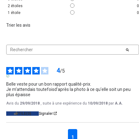
2
étoiles
0
1
étoile
0
Trier les avis
4
/
5
AVIS VÉRIFIÉ
Belle veste pour un bon rapport qualité-prix.

Je m'attendais toutefoisd'après la photo à ce qu'elle soit un peu 
plus épaisse
Avis du
29/09/2018
, suite à une expérience du
10/09/2018
par
A.A.
UTILE
(0)
Signaler
1