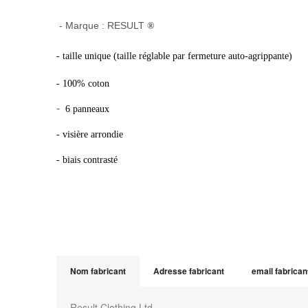
- Marque : RESULT
®
- taille unique (taille réglable par fermeture auto-agrippante)
- 100% coton
-
6 panneaux
- visière arrondie
- biais contrasté
Nom fabricant
Adresse fabricant
email fabrican
Result Clothing Ltd