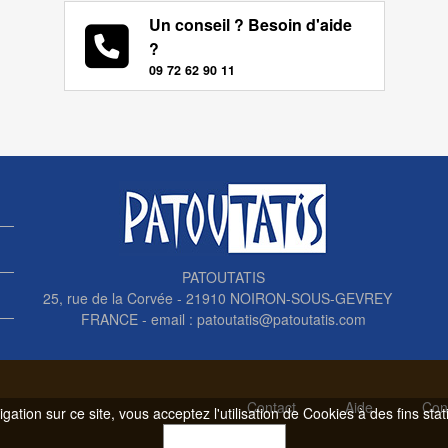
Un conseil ? Besoin d'aide
?
09 72 62 90 11
PATOUTATIS
25, rue de la Corvée - 21910 NOIRON-SOUS-GEVREY
FRANCE - email :
patoutatis@patoutatis.com
Contact
Aide
Con
gation sur ce site, vous acceptez l'utilisation de Cookies à des fins sta
OK