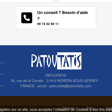
Un conseil ? Besoin d'aide
?
09 72 62 90 11
PATOUTATIS
25, rue de la Corvée - 21910 NOIRON-SOUS-GEVREY
FRANCE - email :
patoutatis@patoutatis.com
Contact
Aide
Con
gation sur ce site, vous acceptez l'utilisation de Cookies à des fins sta