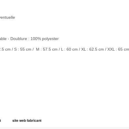
entuelle
able - Doublure : 100% polyester
2.5 cm / S : 55 cm / M : 57.5 cm / L : 60 cm / XL : 62.5 cm / XXL : 65 c
t
site web fabricant