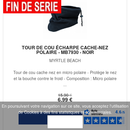
TOUR DE COU ÉCHARPE CACHE-NEZ
POLAIRE - MB7930 - NOIR
MYRTLE BEACH
Tour de cou cache nez en micro polaire - Protège le nez
et la bouche contre le froid - Composition : Micro polaire
...
15
.90
€
6
.99
€
En poursuivant votre navigation sur ce site, vous acceptez l'utilisation
de Cookies à des fins statistiques et commerciales.
OK