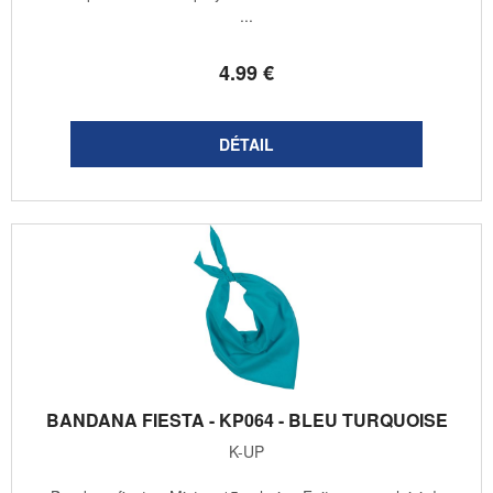
...
4
.99
€
BANDANA FIESTA - KP064 - BLEU TURQUOISE
K-UP