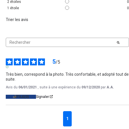
2
étoiles
0
1
étoile
0
Trier les avis
5
/
5
AVIS VÉRIFIÉ
Très bien, correspond à la photo. Très confortable, et adopté tout de 
suite.
Avis du
06/01/2021
, suite à une expérience du
09/12/2020
par
A.A.
UTILE
(0)
Signaler
1