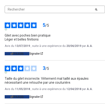
5
/
5
AVIS VÉRIFIÉ
Gilet avec poches bien pratique

Léger et belles finitions
Avis du
13/07/2019
, suite à une expérience du
20/06/2019
par
A.A.
UTILE
(0)
Signaler
3
/
5
AVIS VÉRIFIÉ
Taille du gilet incorrecte. Vêtement mal taillé aux épaules 
nécessitant une retouche par une couturière.
Avis du
11/05/2018
, suite à une expérience du
12/04/2018
par
A.A.
UTILE
(0)
Signaler