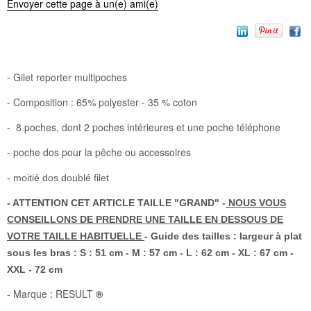
Envoyer cette page à un(e) ami(e)
- Gilet reporter multipoches
- Composition : 65% polyester - 35 % coton
- 8 poches, dont 2 poches intérieures et une poche téléphone
- poche dos pour la pêche ou accessoires
- moitié dos doublé filet
- ATTENTION CET ARTICLE TAILLE "GRAND" -
NOUS VOUS
CONSEILLONS DE PRENDRE UNE TAILLE EN DESSOUS DE
VOTRE TAILLE HABITUELLE
- Guide des tailles : largeur à plat
sous les bras : S : 51 cm - M : 57 cm - L : 62 cm - XL : 67 cm -
XXL - 72 cm
- Marque : RESULT
®