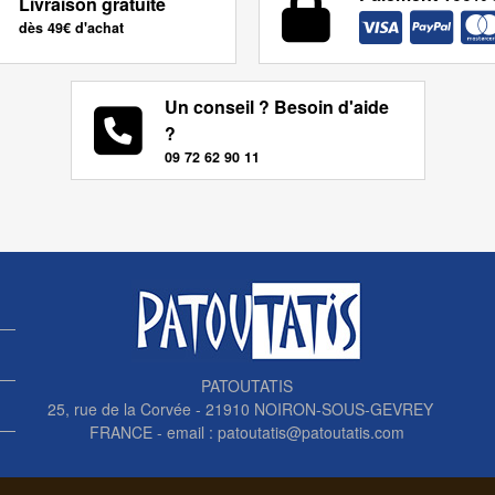
Livraison gratuite
dès 49€ d'achat
Un conseil ? Besoin d'aide
?
09 72 62 90 11
PATOUTATIS
25, rue de la Corvée - 21910 NOIRON-SOUS-GEVREY
FRANCE - email :
patoutatis@patoutatis.com