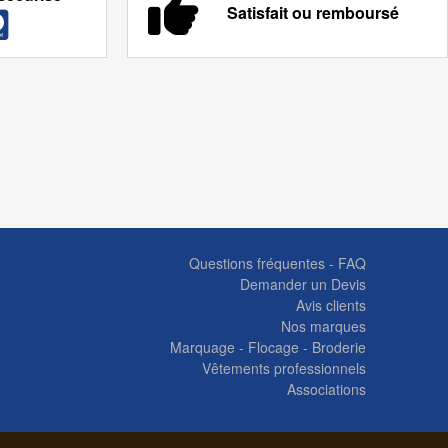
Satisfait ou remboursé
Questions fréquentes - FAQ
Demander un Devis
Avis clients
Nos marques
Marquage - Flocage - Broderie
Vêtements professionnels
Associations