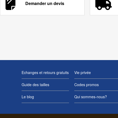
Demander un devis
Echanges et retours gratuits
Vie privée
Guide des tailles
Codes promos
Le blog
Qui sommes-nous?