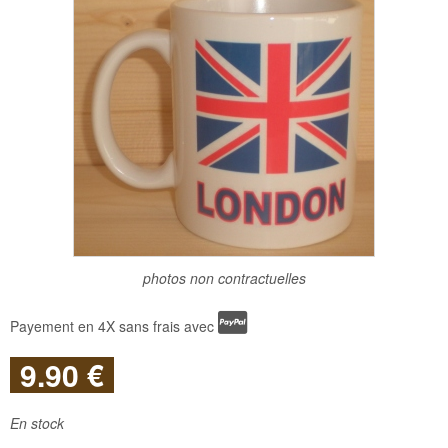
photos non contractuelles
Payement en 4X sans frais avec
9
.90
€
En stock