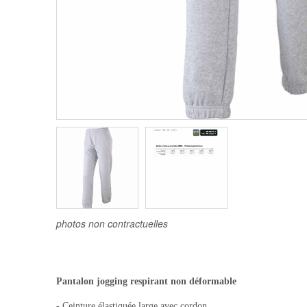
photos non contractuelles
Pantalon jogging respirant non déformable
- Ceinture élastiquée large avec cordon