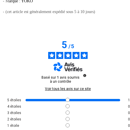
- M
arque : YOKO
- (cet article est généralement expédié sous 5 à 10 jours)
5
/
5
Basé sur
1
avis soumis
à un contrôle
Voir tous les avis sur ce site
5
étoiles
1
4
étoiles
0
3
étoiles
0
2
étoiles
0
1
étoile
0