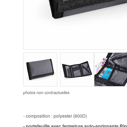
photos non contractuelles
- composition : polyester (600D)
- portefeuille avec fermeture auto-agrippante Ri