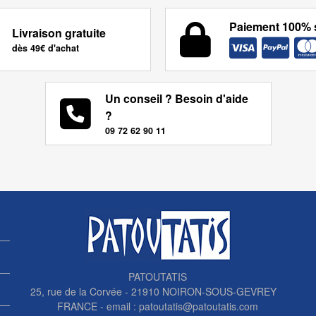
Paiement 100% 
Livraison gratuite
dès 49€ d'achat
Un conseil ? Besoin d'aide
?
09 72 62 90 11
PATOUTATIS
25, rue de la Corvée - 21910 NOIRON-SOUS-GEVREY
FRANCE - email :
patoutatis@patoutatis.com