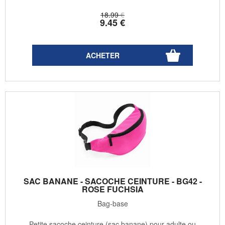
18
.99
€
9
.45
€
SAC BANANE - SACOCHE CEINTURE - BG42 -
ROSE FUCHSIA
Bag-base
Petite sacoche ceinture (sac banane) pour adulte ou