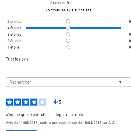
à un contrôle
Voir tous les avis sur ce site
5
étoiles
0
4
étoiles
1
3
étoiles
0
2
étoiles
0
1
étoile
0
Trier les avis
4
/
5
AVIS VÉRIFIÉ
c'est ce que je cherchais......leger et simple
Avis du
11/05/2018
, suite à une expérience du
18/04/2018
par
A.A.