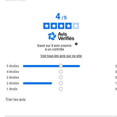
4
/
5
Basé sur
3
avis soumis
à un contrôle
Voir tous les avis sur ce site
5
étoiles
2
4
étoiles
0
3
étoiles
0
2
étoiles
1
1
étoile
0
Trier les avis