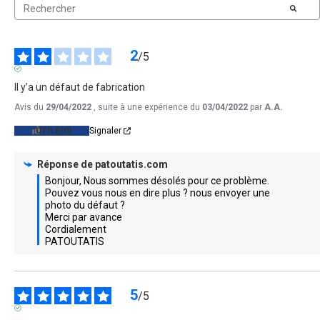
2
/
5
AVIS VÉRIFIÉ
Il y’a un défaut de fabrication
Avis du
29/04/2022
, suite à une expérience du
03/04/2022
par
A.A.
UTILE
(0)
Signaler
Réponse de
patoutatis.com
Bonjour, Nous sommes désolés pour ce problème. 
Pouvez vous nous en dire plus ? nous envoyer une 
photo du défaut ?

Merci par avance

Cordialement

PATOUTATIS
5
/
5
AVIS VÉRIFIÉ