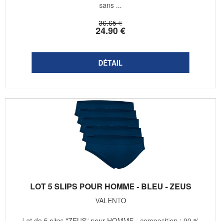
sans ...
36
.65
€
24
.90
€
LOT 5 SLIPS POUR HOMME - BLEU - ZEUS
VALENTO
Lot de 5 slips "ZEUS" pour HOMME - composition : 90 %