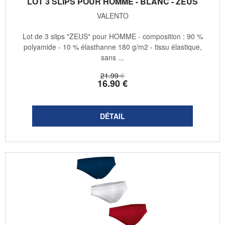
LOT 3 SLIPS POUR HOMME - BLANC - ZEUS
VALENTO
Lot de 3 slips "ZEUS" pour HOMME - composition : 90 %
polyamide - 10 % élasthanne 180 g/m2 - tissu élastique,
sans ...
21
.99
€
16
.90
€