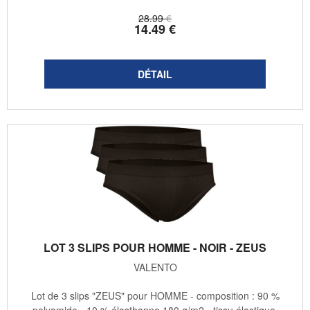
28
.99
€
14
.49
€
LOT 3 SLIPS POUR HOMME - NOIR - ZEUS
VALENTO
Lot de 3 slips "ZEUS" pour HOMME - composition : 90 %
polyamide - 10 % élasthanne 180 g/m2 - tissu élastique,