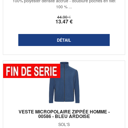
100% polyester densité accrue - doublure poches en filet
100 % ...
44
.90
€
13
.47
€
VESTE MICROPOLAIRE ZIPPÉE HOMME -
00586 - BLEU ARDOISE
SOL'S