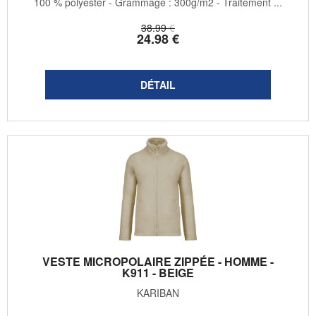
100 % polyester - Grammage : 300g/m2 - Traitement ...
38
.99
€
24
.98
€
VESTE MICROPOLAIRE ZIPPÉE - HOMME -
K911 - BEIGE
KARIBAN