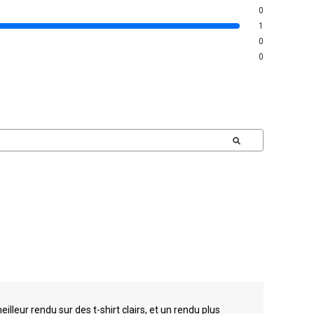
0
1
0
0
leur rendu sur des t-shirt clairs, et un rendu plus 