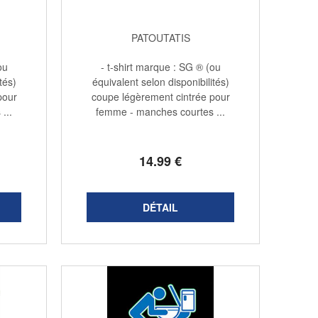
PATOUTATIS
ou
- t-shirt marque : SG ® (ou
tés)
équivalent selon disponibilités)
pour
coupe légèrement cintrée pour
...
femme - manches courtes ...
14
.99
€