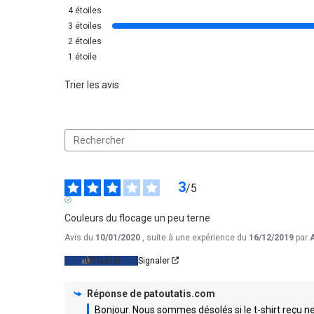
4
étoiles
3
étoiles
2
étoiles
1
étoile
Trier les avis
3
/
5
AVIS VÉRIFIÉ
Couleurs du flocage un peu terne
Avis du
10/01/2020
, suite à une expérience du
16/12/2019
par
UTILE
(0)
Signaler
Réponse de
patoutatis.com
Bonjour. Nous sommes désolés si le t-shirt reçu ne