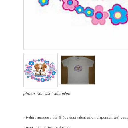
photos non contractuelles
-
t-shirt
marque : SG ® (ou équivalent selon disponibilités)
cou
- manches courtes - col rond