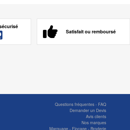
sécurisé
Satisfait ou remboursé
Questions fréquentes - FAQ
Demander un Devis
Avis clients
Nos marques
Marquage - Flocage - Broderie