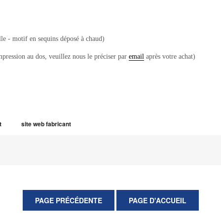
lle - motif en sequins déposé à chaud)
mpression au dos, veuillez nous le préciser par
email
après votre achat)
t
site web fabricant