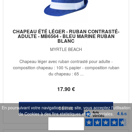
CHAPEAU ÉTÉ LÉGER - RUBAN CONTRASTÉ-
ADULTE - MB6564 - BLEU MARINE RUBAN
BLANC
MYRTLE BEACH
Chapeau léger avec ruban contrasté pour adulte -
composition chapeau : 100 % papier - composition ruban
du chapeau : 65 ...
17
.90
€
En poursuivant votre navigation sur ce site, vous acceptez l'utilisation
de Cookies à des fins statistiques et commerciales.
OK