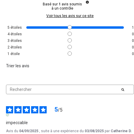
Basé sur
1
avis soumis
à un contrôle
Voir tous les avis sur ce site
5
étoiles
1
4
étoiles
0
3
étoiles
0
2
étoiles
0
1
étoile
0
Trier les avis
5
/
5
AVIS VÉRIFIÉ
impeccable
Avis du
04/09/2025
, suite à une expérience du
03/08/2025
par
Catherine D.