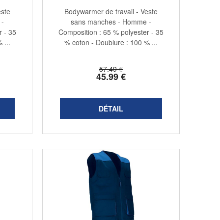
este
Bodywarmer de travail - Veste
 -
sans manches - Homme -
r - 35
Composition : 65 % polyester - 35
 ...
% coton - Doublure : 100 % ...
57
.49
€
45
.99
€