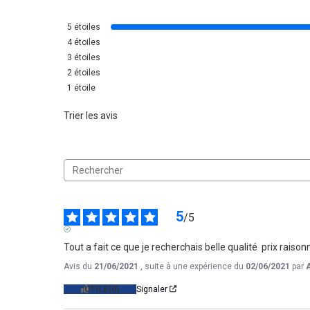
5
étoiles
4
étoiles
3
étoiles
2
étoiles
1
étoile
Trier les avis
5
/
5
AVIS VÉRIFIÉ
Tout a fait ce que je recherchais belle qualité  prix raiso
Avis du
21/06/2021
, suite à une expérience du
02/06/2021
par
UTILE
(0)
Signaler