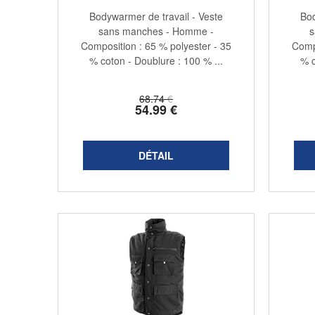
Bodywarmer de travail - Veste
Bod
sans manches - Homme -
s
Composition : 65 % polyester - 35
Compo
% coton - Doublure : 100 % ...
% c
68
.74
€
54
.99
€