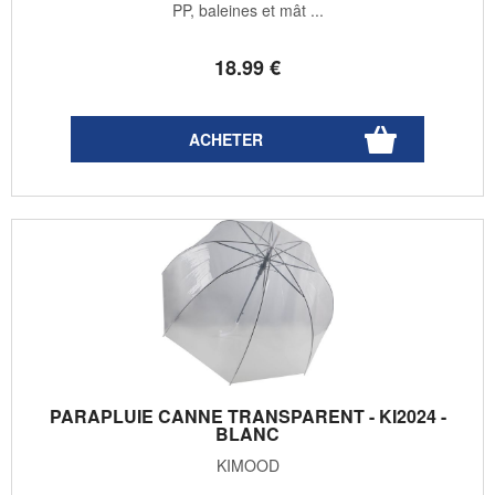
PP, baleines et mât ...
18
.99
€
PARAPLUIE CANNE TRANSPARENT - KI2024 -
BLANC
KIMOOD