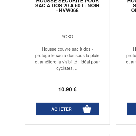
HOUSSE SÉCURITÉ POUR
HO
SAC À DOS 20 À 60 L- NOIR
S
- HVW068
O
YOKO
Housse couvre sac à dos -
H
protège le sac à dos sous la pluie
protè
et améliore la visibilité : idéal pour
et am
cyclistes, ...
10
.90
€