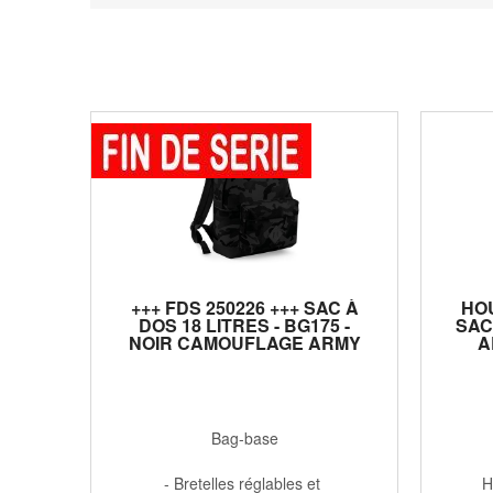
+++ FDS 250226 +++ SAC À
HO
DOS 18 LITRES - BG175 -
SAC
NOIR CAMOUFLAGE ARMY
A
Bag-base
- Bretelles réglables et
H