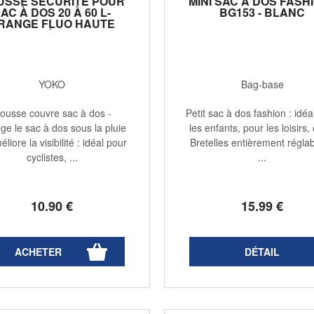
USSE SÉCURITÉ POUR
MINI SAC À DOS FASHI
AC À DOS 20 À 60 L-
BG153 - BLANC
RANGE FLUO HAUTE
VISIBILITÉ - HVW068
YOKO
Bag-base
ousse couvre sac à dos -
Petit sac à dos fashion : idéa
ge le sac à dos sous la pluie
les enfants, pour les loisirs, 
éliore la visibilité : idéal pour
Bretelles entièrement réglab
cyclistes, ...
...
10
.90
€
15
.99
€