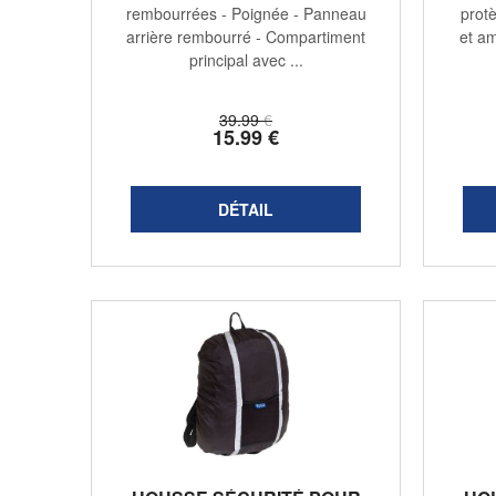
rembourrées - Poignée - Panneau
protè
arrière rembourré - Compartiment
et am
principal avec ...
39
.99
€
15
.99
€