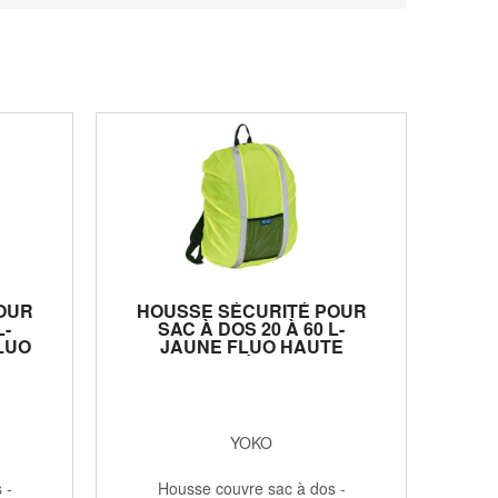
OUR
HOUSSE SÉCURITÉ POUR
L-
SAC À DOS 20 À 60 L-
LUO
JAUNE FLUO HAUTE
-
VISIBILITÉ - HVW068
YOKO
 -
Housse couvre sac à dos -