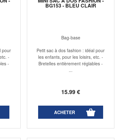
ON -
MINI SAC À DOS FASHION -
BG153 - BLEU CLAIR
Bag-base
l pour
Petit sac à dos fashion : idéal pour
etc. -
les enfants, pour les loisirs, etc. -
les -
Bretelles entièrement réglables -
...
15
.99
€