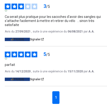
3
/
5
AVIS VÉRIFIÉ
Ca serait plus pratique pour les sacoches d'avoir des sangles qui 
s'attache facilement à mettre et retirer du vélo   .. sinon très 
satisfaite
Avis du
27/09/2021
, suite à une expérience du
06/08/2021
par
A.A.
UTILE
(0)
Signaler
5
/
5
AVIS VÉRIFIÉ
parfait
Avis du
14/12/2020
, suite à une expérience du
15/11/2020
par
A.A.
UTILE
(0)
Signaler
1