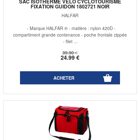
SAC ISOTHERME VÉLO CYCLOTOURISME
FIXATION GUIDON 1802721 NOIR
HALFAR
- Marque HALFAR ® - matière : nylon 420D -
compartiment grande contenance - poche frontale zippée
- filet ...
39
.90
€
24
.99
€