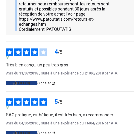
retourner pour remboursement :les retours sont 
gratuits et possibles pendant 30 jours après la 
réception de votre achat ! Voir page 
https://www.patoutatis.com/retours-et-
echanges.htm 

Cordialement. PATOUTATIS
4
/
5
AVIS VÉRIFIÉ
Très bien conçu, un peu trop gros
Avis du
11/07/2018
, suite à une expérience du
21/06/2018
par
A.A.
UTILE
(0)
Signaler
5
/
5
AVIS VÉRIFIÉ
SAC pratique, esthétique, il est très bien, à recommander
Avis du
04/05/2016
, suite à une expérience du
16/04/2016
par
A.A.
UTILE
(0)
Signaler