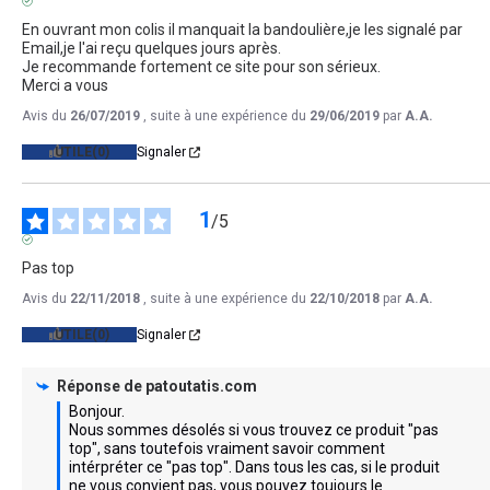
AVIS VÉRIFIÉ
En ouvrant mon colis il manquait la bandoulière,je les signalé par 
Email,je l'ai reçu quelques jours après.

Je recommande fortement ce site pour son sérieux.

Merci a vous
Avis du
26/07/2019
, suite à une expérience du
29/06/2019
par
A.A.
UTILE
(0)
Signaler
1
/
5
AVIS VÉRIFIÉ
Pas top
Avis du
22/11/2018
, suite à une expérience du
22/10/2018
par
A.A.
UTILE
(0)
Signaler
Réponse de
patoutatis.com
Bonjour.

Nous sommes désolés si vous trouvez ce produit "pas 
top", sans toutefois vraiment savoir comment 
intérpréter ce "pas top". Dans tous les cas, si le produit 
ne vous convient pas, vous pouvez toujours le 