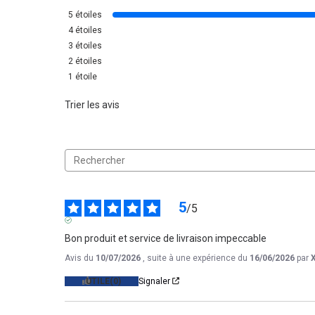
5
étoiles
4
étoiles
3
étoiles
2
étoiles
1
étoile
Trier les avis
5
/
5
AVIS VÉRIFIÉ
Bon produit et service de livraison impeccable
Avis du
10/07/2026
, suite à une expérience du
16/06/2026
par
UTILE
(0)
Signaler