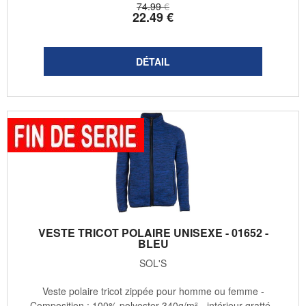
74
.99
€
22
.49
€
VESTE TRICOT POLAIRE UNISEXE - 01652 -
BLEU
SOL'S
Veste polaire tricot zippée pour homme ou femme -
Composition : 100% polyester 340g/m² - intérieur gratté -