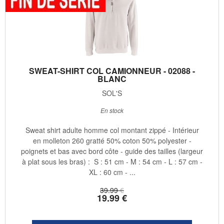
SWEAT-SHIRT COL CAMIONNEUR - 02088 -
BLANC
SOL'S
En stock
Sweat shirt adulte homme col montant zippé - Intérieur
en molleton 260 gratté 50% coton 50% polyester -
poignets et bas avec bord côte - guide des tailles (largeur
à plat sous les bras) : S : 51 cm - M : 54 cm - L : 57 cm -
XL : 60 cm - ...
39
.99
€
19
.99
€