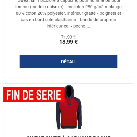
Sweat shirt bicolore à capuche, pour homme ou pour
femme (modèle unisexe) - molleton 280 g/m2 mélange
80% coton 20% polyester, intérieur gratté - poignets et
bas en bord côte élasthanne - bande de propreté
intérieur col - poche ...
71
.99
€
18
.99
€