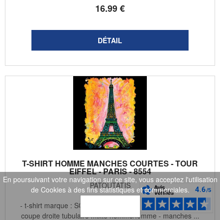
16
.99
€
T-SHIRT HOMME MANCHES COURTES - TOUR
EIFFEL - PARIS - 8554
En poursuivant votre navigation sur ce site, vous acceptez l'utilisation
PATOUTATIS
de Cookies à des fins statistiques et commerciales.
- t-shirt marque : SG ® (ou équivalent selon disponibilités)
OK
coupe droite tubulaire mixte homme/femme - manches ...