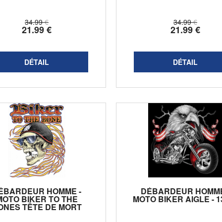
34
.99
€
34
.99
€
21
.99
€
21
.99
€
ÉBARDEUR HOMME -
DÉBARDEUR HOMME
MOTO BIKER TO THE
MOTO BIKER AIGLE - 1
ONES TÊTE DE MORT
SKULLS - 21187