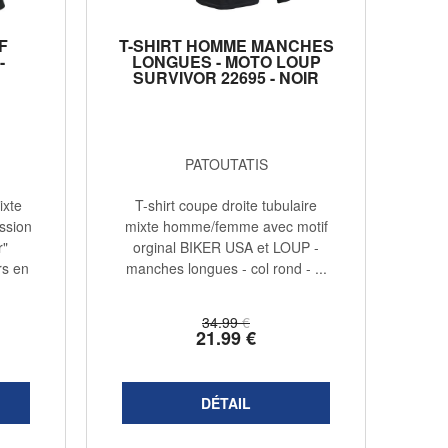
F
T-SHIRT HOMME MANCHES
-
LONGUES - MOTO LOUP
SURVIVOR 22695 - NOIR
PATOUTATIS
ixte
T-shirt coupe droite tubulaire
ssion
mixte homme/femme avec motif
r"
orginal BIKER USA et LOUP -
rs en
manches longues - col rond - ...
34
.99
€
21
.99
€