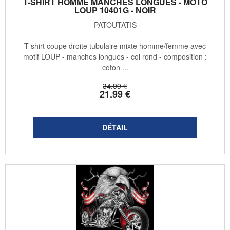
T-SHIRT HOMME MANCHES LONGUES - MOTO
LOUP 10401G - NOIR
PATOUTATIS
T-shirt coupe droite tubulaire mixte homme/femme avec
motif LOUP - manches longues - col rond - composition :
coton ...
34
.99
€
21
.99
€