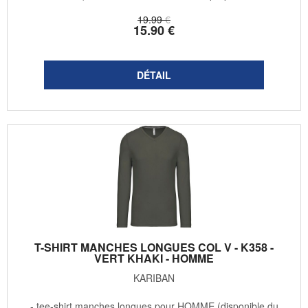
19
.99
€
15
.90
€
T-SHIRT MANCHES LONGUES COL V - K358 -
VERT KHAKI - HOMME
KARIBAN
- tee-shirt manches longues pour HOMME (disponible du