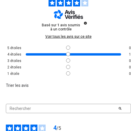
Basé sur
1
avis soumis
à un contrôle
Voir tous les avis sur ce site
5
étoiles
0
4
étoiles
1
3
étoiles
0
2
étoiles
0
1
étoile
0
Trier les avis
4
/
5