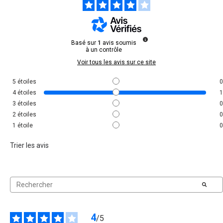
Basé sur
1
avis soumis
à un contrôle
Voir tous les avis sur ce site
5
étoiles
0
4
étoiles
1
3
étoiles
0
2
étoiles
0
1
étoile
0
Trier les avis
4
/
5