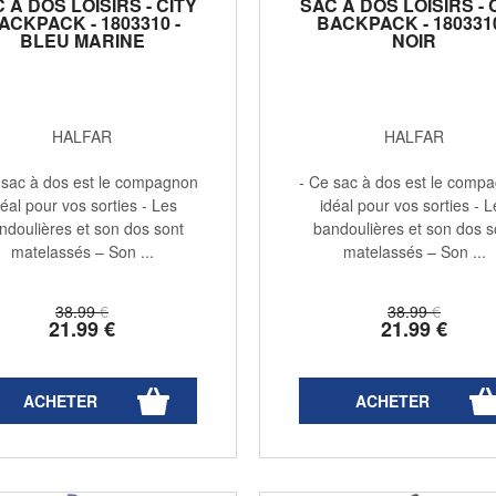
 À DOS LOISIRS - CITY
SAC À DOS LOISIRS - 
ACKPACK - 1803310 -
BACKPACK - 1803310
BLEU MARINE
NOIR
HALFAR
HALFAR
 sac à dos est le compagnon
- Ce sac à dos est le comp
déal pour vos sorties - Les
idéal pour vos sorties - L
ndoulières et son dos sont
bandoulières et son dos s
matelassés – Son ...
matelassés – Son ...
38
.99
€
38
.99
€
21
.99
€
21
.99
€