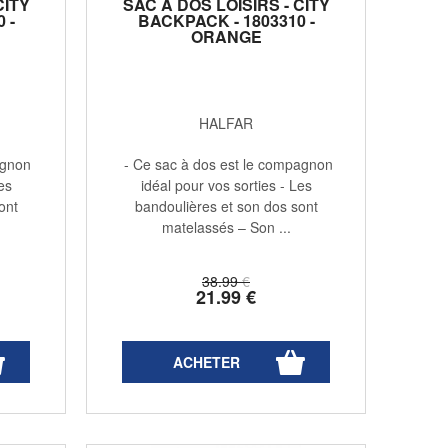
CITY
SAC À DOS LOISIRS - CITY
 -
BACKPACK - 1803310 -
ORANGE
HALFAR
agnon
- Ce sac à dos est le compagnon
es
idéal pour vos sorties - Les
ont
bandoulières et son dos sont
matelassés – Son ...
38
.99
€
21
.99
€