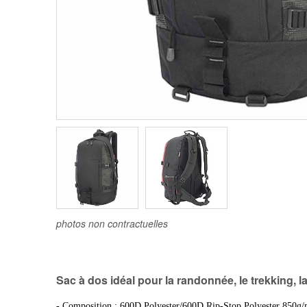
photos non contractuelles
Sac à dos idéal pour la randonnée, le trekking, l
- Composition : 600D Polyester/600D Rip-Stop Polyester 850g