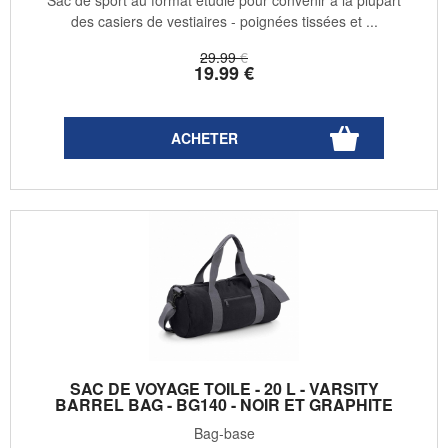
Sac de sport au format étudié pour convenir à la plupart
des casiers de vestiaires - poignées tissées et ...
29
.99
€
19
.99
€
SAC DE VOYAGE TOILE - 20 L - VARSITY
BARREL BAG - BG140 - NOIR ET GRAPHITE
Bag-base