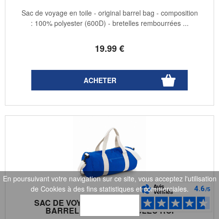
Sac de voyage en toile - original barrel bag - composition
: 100% polyester (600D) - bretelles rembourrées ...
19
.99
€
En poursuivant votre navigation sur ce site, vous acceptez l'utilisation
de Cookies à des fins statistiques et commerciales.
SAC DE VOYAGE TOILE - 20 L - VARSITY
OK
BARREL BAG - BG140 - BLEU ROI