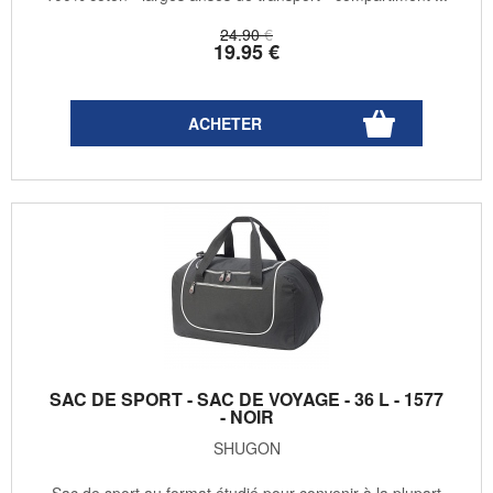
24
.90
€
19
.95
€
SAC DE SPORT - SAC DE VOYAGE - 36 L - 1577
- NOIR
SHUGON