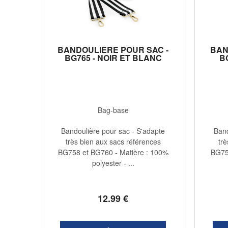
BANDOULIÈRE POUR SAC -
BAN
BG765 - NOIR ET BLANC
B
Bag-base
Bandoulière pour sac - S'adapte
Band
très bien aux sacs références
trè
BG758 et BG760 - Matière : 100%
BG75
polyester - ...
12
.99
€