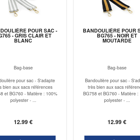
DOULIÈRE POUR SAC -
BANDOULIÈRE POUR S
G765 - GRIS CLAIR ET
BG765 - NOIR ET
BLANC
MOUTARDE
Bag-base
Bag-base
oulière pour sac - S'adapte
Bandoulière pour sac - S'a
s bien aux sacs références
très bien aux sacs référe
8 et BG760 - Matière : 100%
BG758 et BG760 - Matière :
polyester - ...
polyester - ...
12
.99
€
12
.99
€