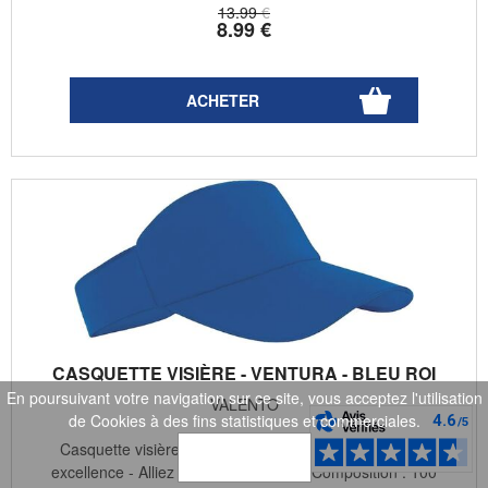
13
.99
€
8
.99
€
CASQUETTE VISIÈRE - VENTURA - BLEU ROI
En poursuivant votre navigation sur ce site, vous acceptez l'utilisation
VALENTO
de Cookies à des fins statistiques et commerciales.
Casquette visière VENTURA – La visière de sport par
OK
excellence - Alliez style et efficacité - Composition : 100