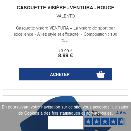
CASQUETTE VISIÈRE - VENTURA - ROUGE
VALENTO
Casquette visière VENTURA – La visière de sport par
excellence - Alliez style et efficacité - Composition : 100
% ...
13
.99
€
8
.99
€
En poursuivant votre navigation sur ce site, vous acceptez l'utilisation
de Cookies à des fins statistiques et commerciales.
OK