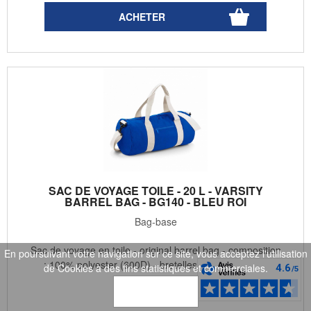
SAC DE VOYAGE TOILE - 20 L - VARSITY
BARREL BAG - BG140 - BLEU ROI
Bag-base
Sac de voyage en toile - original barrel bag - composition
En poursuivant votre navigation sur ce site, vous acceptez l'utilisation
: 100% polyester (600D) - bretelles rembourrées ...
de Cookies à des fins statistiques et commerciales.
OK
19
.99
€