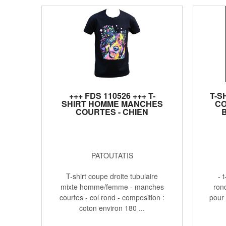
+++ FDS 110526 +++ T-
T-S
SHIRT HOMME MANCHES
CO
COURTES - CHIEN
BORDER COLLIE 6737 -
NOIR
PATOUTATIS
T-shirt coupe droite tubulaire
- t
mixte homme/femme - manches
ron
courtes - col rond - composition :
pour
coton environ 180 ...