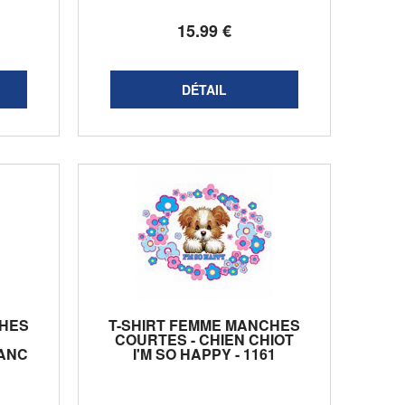
15
.99
€
CHES
T-SHIRT FEMME MANCHES
COURTES - CHIEN CHIOT
LANC
I'M SO HAPPY - 1161