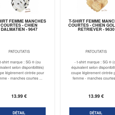
HIRT FEMME MANCHES
T-SHIRT FEMME MAN
COURTES - CHIEN
COURTES - CHIEN GO
DALMATIEN - 9647
RETRIEVER - 9630
PATOUTATIS
PATOUTATIS
 t-shirt marque : SG ® (ou
- t-shirt marque : SG ® (
ivalent selon disponibilités)
équivalent selon disponibili
pe légèrement cintrée pour
coupe légèrement cintrée 
mme - manches courtes ...
femme - manches courtes 
13
.99
€
13
.99
€