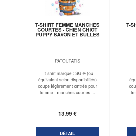
T-SHIRT FEMME MANCHES
T-S
COURTES - CHIEN CHIOT
PUPPY SAVON ET BULLES
- 1264
PATOUTATIS
- t-shirt marque : SG ® (ou
-
équivalent selon disponibilités)
équ
coupe légèrement cintrée pour
cou
femme - manches courtes ...
fe
13
.99
€