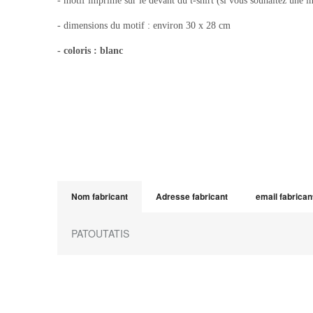
- motif imprimé sur le devant du t-shirt (si vous souhaitez une i
- dimensions du motif : environ 30 x 28 cm
- coloris : blanc
Nom fabricant
Adresse fabricant
email fabrican
PATOUTATIS