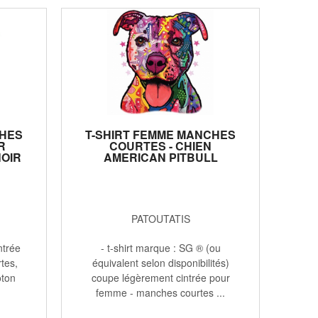
CHES
T-SHIRT FEMME MANCHES
R
COURTES - CHIEN
NOIR
AMERICAN PITBULL
TERRIER COULEURS -
11576 - BLANC
PATOUTATIS
ntrée
- t-shirt marque : SG ® (ou
tes,
équivalent selon disponibilités)
oton
coupe légèrement cintrée pour
femme - manches courtes ...