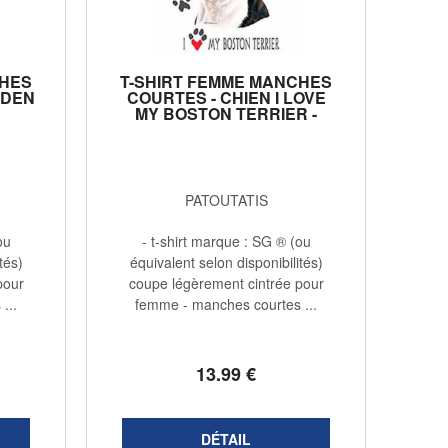
CHES
T-SHIRT FEMME MANCHES
LDEN
COURTES - CHIEN I LOVE
MY BOSTON TERRIER -
2417
PATOUTATIS
ou
- t-shirt marque : SG ® (ou
tés)
équivalent selon disponibilités)
pour
coupe légèrement cintrée pour
...
femme - manches courtes ...
13
.99
€