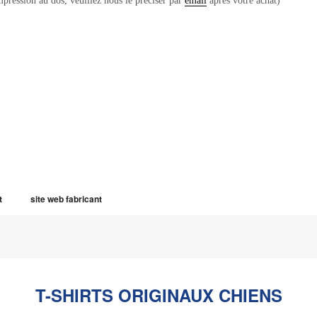
mpression au dos, veuillez nous le préciser par
email
après votre achat)
t
site web fabricant
T-SHIRTS ORIGINAUX CHIENS