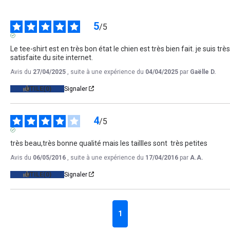
5
/
5
AVIS VÉRIFIÉ
Le tee-shirt est en très bon état le chien est très bien fait. je suis très 
satisfaite du site internet.
Avis du
27/04/2025
, suite à une expérience du
04/04/2025
par
Gaëlle D.
UTILE
(0)
Signaler
4
/
5
AVIS VÉRIFIÉ
très beau,très bonne qualité mais les taillles sont  très petites
Avis du
06/05/2016
, suite à une expérience du
17/04/2016
par
A.A.
UTILE
(0)
Signaler
1