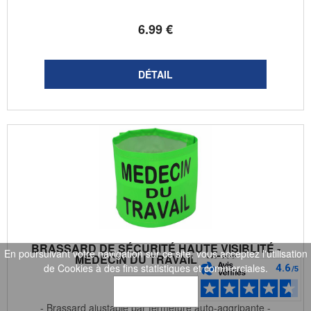
6
.99
€
BRASSARD DE SÉCURITÉ HAUTE VISIBLITÉ -
En poursuivant votre navigation sur ce site, vous acceptez l'utilisation
MÉDECIN DU TRAVAIL - VERT
de Cookies à des fins statistiques et commerciales.
YOKO
OK
- Brassard ajustable par fermeture auto-aggripante -